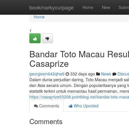
Home
bookmarkyourpage
Home
New
Subm
Home
1
Bandar Toto Macau Result:
Casaprize
georgesm642qhw9
332 days ago
News
Discu
Dalam dunia perjudian daring, Toto Macau menjadi sal
dan Asia secara umum. Dengan popularitasnya yang t
statistik terkini untuk memantau hasil permainan, meni
https://casaprize53208.pointblog.net/bandar-toto-maca
Comments
Who Upvoted
Comments