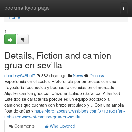
Home
bookmarkyourpage
Togg
navi
Home
1
Details, Fiction and camion
grua en sevilla
charlesy948huf7
332 days ago
News
Discuss
Experiencia en el sector: Preferencia por empresas con una
trayectoria reconocida y buenas referencias en el mercado.
Alquiler camion grua con brazo articulado (Baranoa, Atlántico)
Este tipo se caracteriza porque es un equipo acoplado a
camiones que cuentan con brazo articulado y… Con una amplia
flota de grúas y
https://lorenzocasjy.wssblogs.com/37131651/an-
unbiased-view-of-camion-grua-en-sevilla
Comments
Who Upvoted