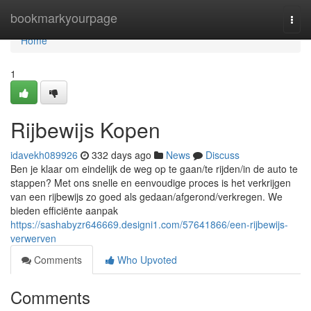
Home
bookmarkyourpage
Togg
navi
Home
1
Rijbewijs Kopen
idavekh089926
332 days ago
News
Discuss
Ben je klaar om eindelijk de weg op te gaan/te rijden/in de auto te
stappen? Met ons snelle en eenvoudige proces is het verkrijgen
van een rijbewijs zo goed als gedaan/afgerond/verkregen. We
bieden efficiënte aanpak
https://sashabyzr646669.designi1.com/57641866/een-rijbewijs-
verwerven
Comments
Who Upvoted
Comments