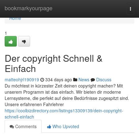
Home
bookmarkyourpage
Togg
navi
Home
1
Der copyright Schnell &
Einfach
matteohjrl190919
334 days ago
News
Discuss
Du möchtest in kürzester Zeit deinen copyright machen? Mit
unserem Programm ist das einfach. Wir bieten dir moderne
Lernsysteme, die perfekt auf deine Bedürfnisse zugespitzt sind.
Unsere erfahrenen Fahrlehrer
https://coolbizdirectory.com/listings13309139/dein-copyright-
schnell-einfach
Comments
Who Upvoted