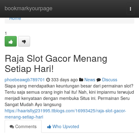
Home
bookmarkyourpage
Togg
navi
Home
1
Raja Slot Gacor Menang
Setiap Hari!
phoebeawgb789701
333 days ago
News
Discuss
Siapa yang mendapatkan keuntungan besar dari permainan slot?
Tentu saja semua orang ingin hal itu! Nah, kini impianmu terwujud
menjadi kenyataan dengan membuka Situs ini. Permainan Seru
Sangat Mudah Ayo langsung
https://haarisfiyj231995.ttblogs.com/16993425/raja-slot-gacor-
menang-setiap-hari
Comments
Who Upvoted