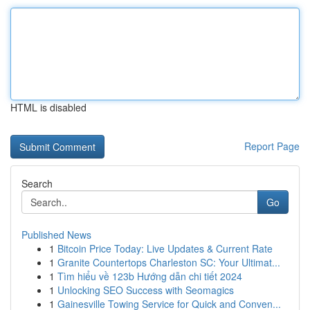
HTML is disabled
Report Page
Search
Go
Published News
1
Bitcoin Price Today: Live Updates & Current Rate
1
Granite Countertops Charleston SC: Your Ultimat...
1
Tìm hiểu về 123b Hướng dẫn chi tiết 2024
1
Unlocking SEO Success with Seomagics
1
Gainesville Towing Service for Quick and Conven...