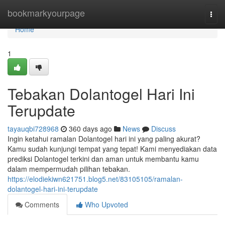
Home
bookmarkyourpage
Togg
navi
Home
1
Tebakan Dolantogel Hari Ini
Terupdate
tayauqbi728968
360 days ago
News
Discuss
Ingin ketahui ramalan Dolantogel hari ini yang paling akurat?
Kamu sudah kunjungi tempat yang tepat! Kami menyediakan data
prediksi Dolantogel terkini dan aman untuk membantu kamu
dalam mempermudah pilihan tebakan.
https://elodiekiwn621751.blog5.net/83105105/ramalan-
dolantogel-hari-ini-terupdate
Comments
Who Upvoted