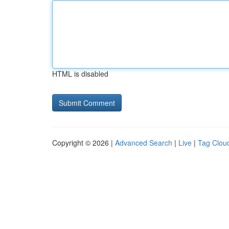
HTML is disabled
Copyright © 2026 |
Advanced Search
|
Live
|
Tag Clou