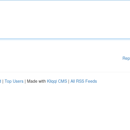
Rep
d
|
Top Users
| Made with
Kliqqi CMS
|
All RSS Feeds