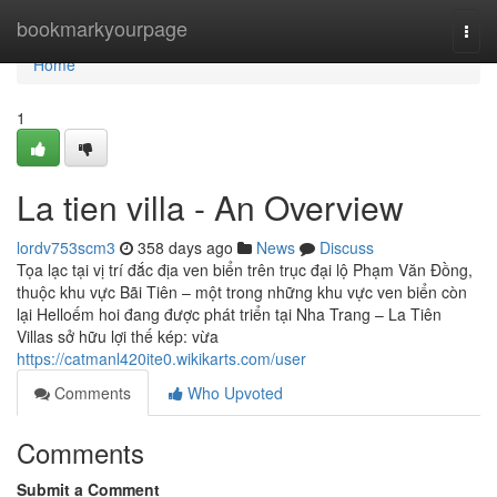
Home
bookmarkyourpage
Togg
navi
Home
1
La tien villa - An Overview
lordv753scm3
358 days ago
News
Discuss
Tọa lạc tại vị trí đắc địa ven biển trên trục đại lộ Phạm Văn Đồng,
thuộc khu vực Bãi Tiên – một trong những khu vực ven biển còn
lại Helloếm hoi đang được phát triển tại Nha Trang – La Tiên
Villas sở hữu lợi thế kép: vừa
https://catmanl420ite0.wikikarts.com/user
Comments
Who Upvoted
Comments
Submit a Comment