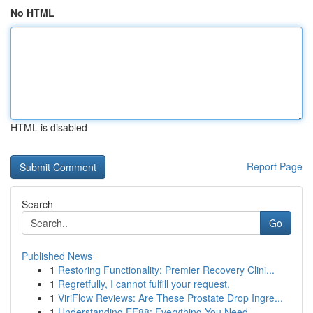
No HTML
HTML is disabled
Report Page
Search
Go
Published News
1
Restoring Functionality: Premier Recovery Clini...
1
Regretfully, I cannot fulfill your request.
1
ViriFlow Reviews: Are These Prostate Drop Ingre...
1
Understanding EE88: Everything You Need