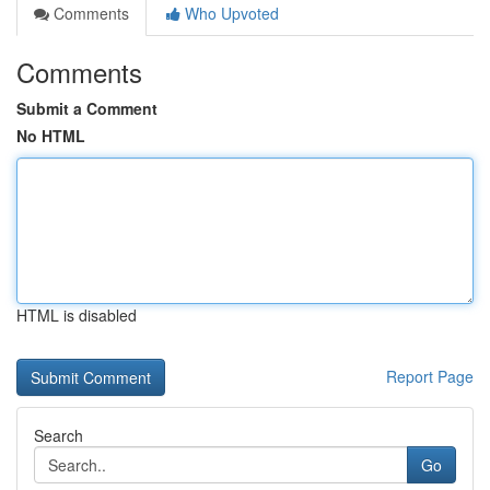
Comments
Who Upvoted
Comments
Submit a Comment
No HTML
HTML is disabled
Report Page
Search
Go