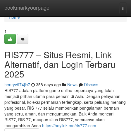
Home
bookmarkyourpage
Togg
navi
Home
1
RIS777 – Situs Resmi, Link
Alternatif, dan Login Terbaru
2025
henryv974jic7
358 days ago
News
Discuss
RIS777 adalah platform game online terpercaya yang telah
menjadi pilihan utama para pemain di Asia. Dengan pelayanan
profesional, koleksi permainan terlengkap, serta peluang menang
yang besar, RIS 777 selalu memberikan pengalaman bermain
yang seru, aman, dan menguntungkan. Baik Anda mencari
RIS77, RIS 77, maupun situs RIS777, semuanya akan
mengarahkan Anda
https://heylink.me/ris777.com