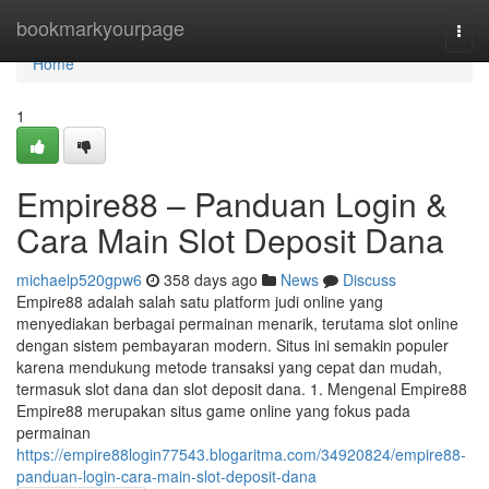
Home
bookmarkyourpage
Togg
navi
Home
1
Empire88 – Panduan Login &
Cara Main Slot Deposit Dana
michaelp520gpw6
358 days ago
News
Discuss
Empire88 adalah salah satu platform judi online yang
menyediakan berbagai permainan menarik, terutama slot online
dengan sistem pembayaran modern. Situs ini semakin populer
karena mendukung metode transaksi yang cepat dan mudah,
termasuk slot dana dan slot deposit dana. 1. Mengenal Empire88
Empire88 merupakan situs game online yang fokus pada
permainan
https://empire88login77543.blogaritma.com/34920824/empire88-
panduan-login-cara-main-slot-deposit-dana