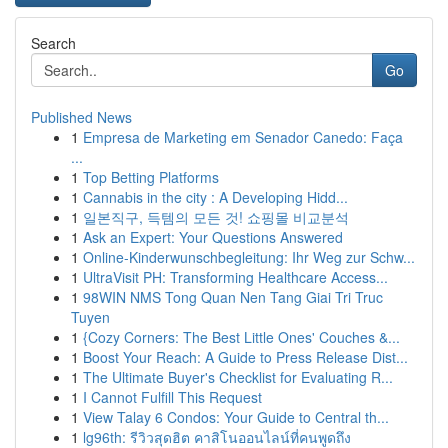
Search
Go
Published News
1
Empresa de Marketing em Senador Canedo: Faça
...
1
Top Betting Platforms
1
Cannabis in the city : A Developing Hidd...
1
일본직구, 득템의 모든 것! 쇼핑몰 비교분석
1
Ask an Expert: Your Questions Answered
1
Online-Kinderwunschbegleitung: Ihr Weg zur Schw...
1
UltraVisit PH: Transforming Healthcare Access...
1
98WIN NMS Tong Quan Nen Tang Giai Tri Truc
Tuyen
1
{Cozy Corners: The Best Little Ones' Couches &...
1
Boost Your Reach: A Guide to Press Release Dist...
1
The Ultimate Buyer's Checklist for Evaluating R...
1
I Cannot Fulfill This Request
1
View Talay 6 Condos: Your Guide to Central th...
1
lg96th: รีวิวสุดฮิต คาสิโนออนไลน์ที่คนพูดถึง