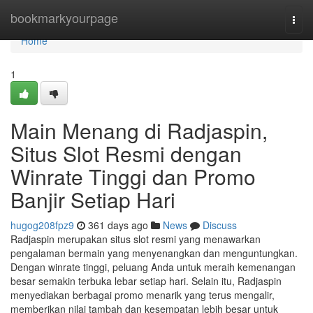
Home
bookmarkyourpage
Togg
navi
Home
1
Main Menang di Radjaspin,
Situs Slot Resmi dengan
Winrate Tinggi dan Promo
Banjir Setiap Hari
hugog208fpz9
361 days ago
News
Discuss
Radjaspin merupakan situs slot resmi yang menawarkan
pengalaman bermain yang menyenangkan dan menguntungkan.
Dengan winrate tinggi, peluang Anda untuk meraih kemenangan
besar semakin terbuka lebar setiap hari. Selain itu, Radjaspin
menyediakan berbagai promo menarik yang terus mengalir,
memberikan nilai tambah dan kesempatan lebih besar untuk