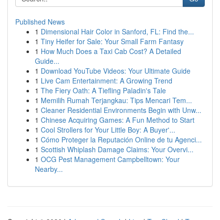
Published News
1
Dimensional Hair Color in Sanford, FL: Find the...
1
Tiny Heifer for Sale: Your Small Farm Fantasy
1
How Much Does a Taxi Cab Cost? A Detailed
Guide...
1
Download YouTube Videos: Your Ultimate Guide
1
Live Cam Entertainment: A Growing Trend
1
The Fiery Oath: A Tiefling Paladin's Tale
1
Memilih Rumah Terjangkau: Tips Mencari Tem...
1
Cleaner Residential Environments Begin with Unw...
1
Chinese Acquiring Games: A Fun Method to Start
1
Cool Strollers for Your Little Boy: A Buyer'...
1
Cómo Proteger la Reputación Online de tu Agenci...
1
Scottish Whiplash Damage Claims: Your Overvi...
1
OCG Pest Management Campbelltown: Your
Nearby...