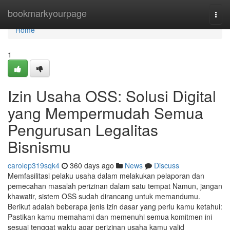
Home
bookmarkyourpage
Togg
navi
Home
1
Izin Usaha OSS: Solusi Digital
yang Mempermudah Semua
Pengurusan Legalitas
Bisnismu
carolep319sqk4
360 days ago
News
Discuss
Memfasilitasi pelaku usaha dalam melakukan pelaporan dan
pemecahan masalah perizinan dalam satu tempat Namun, jangan
khawatir, sistem OSS sudah dirancang untuk memandumu.
Berikut adalah beberapa jenis izin dasar yang perlu kamu ketahui:
Pastikan kamu memahami dan memenuhi semua komitmen ini
sesuai tenggat waktu agar perizinan usaha kamu valid