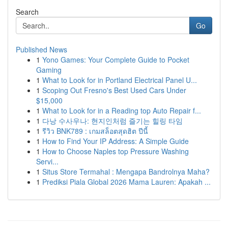
Search
Go
Published News
1
Yono Games: Your Complete Guide to Pocket
Gaming
1
What to Look for in Portland Electrical Panel U...
1
Scoping Out Fresno's Best Used Cars Under
$15,000
1
What to Look for in a Reading top Auto Repair f...
1
다낭 수사우나: 현지인처럼 즐기는 힐링 타임
1
รีวิว BNK789 : เกมสล็อตสุดฮิต ปีนี้
1
How to Find Your IP Address: A Simple Guide
1
How to Choose Naples top Pressure Washing
Servi...
1
Situs Store Termahal : Mengapa Bandrolnya Maha?
1
Prediksi Piala Global 2026 Mama Lauren: Apakah ...