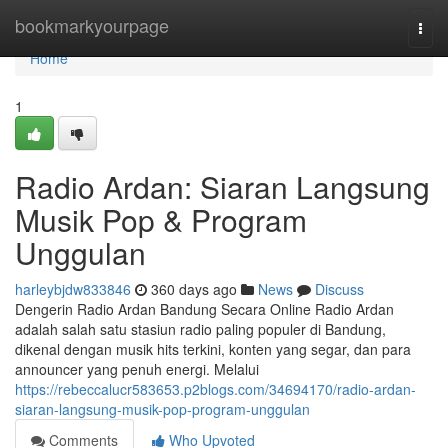
Home
bookmarkyourpage
Togg
navi
Home
1
Radio Ardan: Siaran Langsung
Musik Pop & Program
Unggulan
harleybjdw833846
360 days ago
News
Discuss
Dengerin Radio Ardan Bandung Secara Online Radio Ardan
adalah salah satu stasiun radio paling populer di Bandung,
dikenal dengan musik hits terkini, konten yang segar, dan para
announcer yang penuh energi. Melalui
https://rebeccalucr583653.p2blogs.com/34694170/radio-ardan-
siaran-langsung-musik-pop-program-unggulan
Comments
Who Upvoted