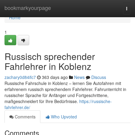
Home
bookmarkyourpage
Togg
navi
Home
1
Russisch sprechender
Fahrlehrer in Koblenz
zachary0d84ifc7
363 days ago
News
Discuss
Russische Fahrschule in Koblenz – lernen Sie Autofahren mit
erfahrenem russisch sprechendem Fahrlehrer. Fahrunterricht in
russischer Sprache für Anfänger und Fortgeschrittene,
maßgeschneidert für Ihre Bedürfnisse.
https://russische-
fahrlehrer.de/
Comments
Who Upvoted
Comments