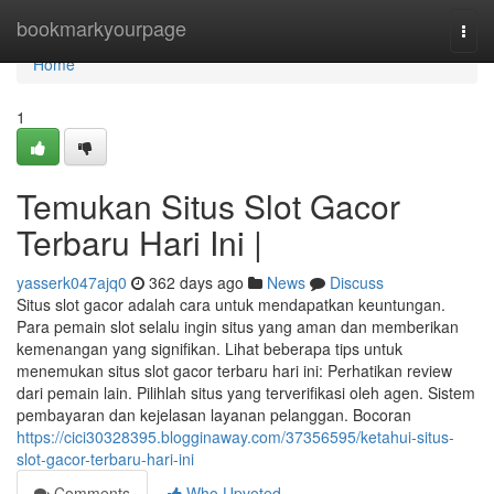
Home
bookmarkyourpage
Togg
navi
Home
1
Temukan Situs Slot Gacor
Terbaru Hari Ini |
yasserk047ajq0
362 days ago
News
Discuss
Situs slot gacor adalah cara untuk mendapatkan keuntungan.
Para pemain slot selalu ingin situs yang aman dan memberikan
kemenangan yang signifikan. Lihat beberapa tips untuk
menemukan situs slot gacor terbaru hari ini: Perhatikan review
dari pemain lain. Pilihlah situs yang terverifikasi oleh agen. Sistem
pembayaran dan kejelasan layanan pelanggan. Bocoran
https://cici30328395.blogginaway.com/37356595/ketahui-situs-
slot-gacor-terbaru-hari-ini
Comments
Who Upvoted