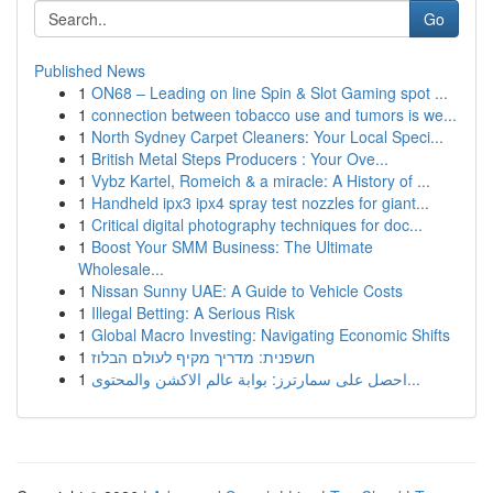
Go
Published News
1
ON68 – Leading on line Spin & Slot Gaming spot ...
1
connection between tobacco use and tumors is we...
1
North Sydney Carpet Cleaners: Your Local Speci...
1
British Metal Steps Producers : Your Ove...
1
Vybz Kartel, Romeich & a miracle: A History of ...
1
Handheld ipx3 ipx4 spray test nozzles for giant...
1
Critical digital photography techniques for doc...
1
Boost Your SMM Business: The Ultimate
Wholesale...
1
Nissan Sunny UAE: A Guide to Vehicle Costs
1
Illegal Betting: A Serious Risk
1
Global Macro Investing: Navigating Economic Shifts
1
חשפנית: מדריך מקיף לעולם הבלוז
1
احصل على سمارترز: بوابة عالم الاكشن والمحتوى...