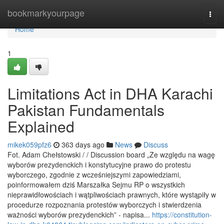
Home
bookmarkyourpage
Togg
navi
Home
1
Limitations Act in DHA Karachi
Pakistan Fundamentals
Explained
mikek059pfz6
363 days ago
News
Discuss
Fot. Adam Chełstowski / / Discussion board „Ze względu na wagę
wyborów prezydenckich i konstytucyjne prawo do protestu
wyborczego, zgodnie z wcześniejszymi zapowiedziami,
poinformowałem dziś Marszałka Sejmu RP o wszystkich
nieprawidłowościach i wątpliwościach prawnych, które wystąpiły w
procedurze rozpoznania protestów wyborczych i stwierdzenia
ważności wyborów prezydenckich” - napisa...
https://constitution-