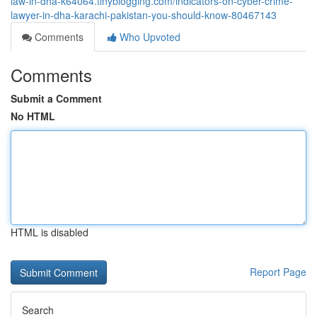
law-in-dha-k64064.tinyblogging.com/indicators-on-cyber-crime-
lawyer-in-dha-karachi-pakistan-you-should-know-80467143
Comments
Who Upvoted
Comments
Submit a Comment
No HTML
HTML is disabled
Report Page
Search