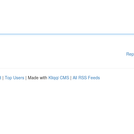
Rep
d
|
Top Users
| Made with
Kliqqi CMS
|
All RSS Feeds