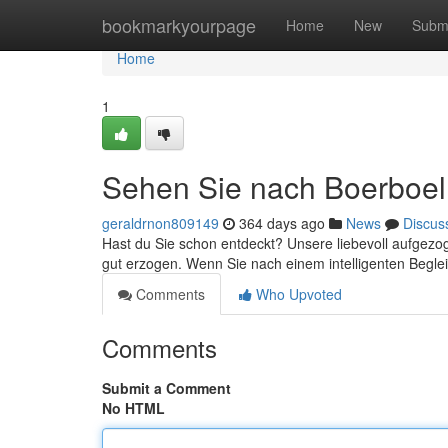
Home
bookmarkyourpage
Home
New
Subm
Home
1
Sehen Sie nach Boerboe
geraldrnon809149
364 days ago
News
Discus
Hast du Sie schon entdeckt? Unsere liebevoll aufgezo
gut erzogen. Wenn Sie nach einem intelligenten Begle
Comments
Who Upvoted
Comments
Submit a Comment
No HTML