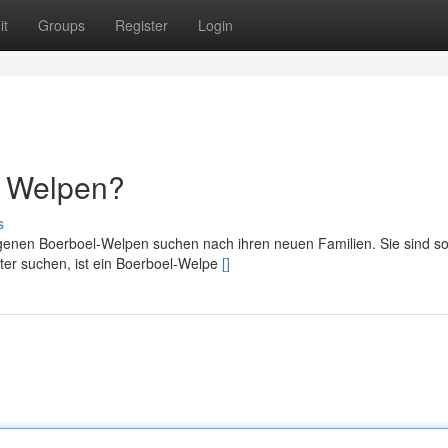
it
Groups
Register
Login
l Welpen?
s
genen Boerboel-Welpen suchen nach ihren neuen Familien. Sie sind so
iter suchen, ist ein Boerboel-Welpe
[]