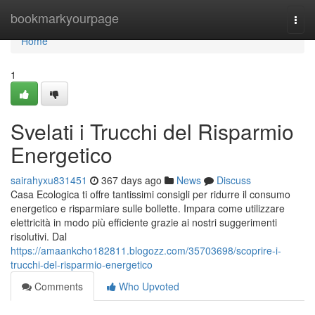
Home
bookmarkyourpage
Togg
navi
Home
1
Svelati i Trucchi del Risparmio
Energetico
sairahyxu831451
367 days ago
News
Discuss
Casa Ecologica ti offre tantissimi consigli per ridurre il consumo
energetico e risparmiare sulle bollette. Impara come utilizzare
elettricità in modo più efficiente grazie ai nostri suggerimenti
risolutivi. Dal
https://amaankcho182811.blogozz.com/35703698/scoprire-i-
trucchi-del-risparmio-energetico
Comments
Who Upvoted