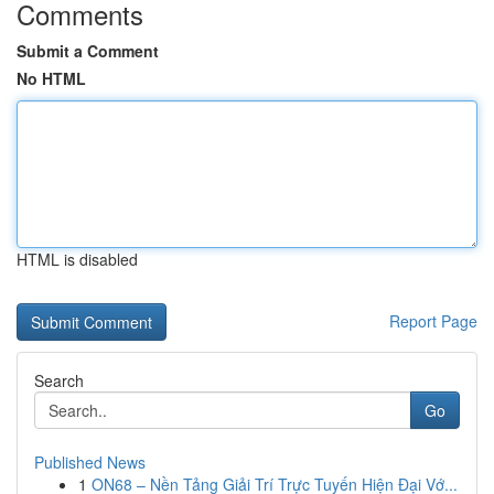
Comments
Submit a Comment
No HTML
HTML is disabled
Report Page
Search
Go
Published News
1
ON68 – Nền Tảng Giải Trí Trực Tuyến Hiện Đại Vớ...