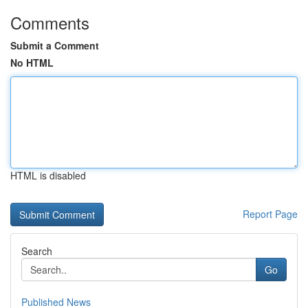
Comments
Submit a Comment
No HTML
HTML is disabled
Report Page
Search
Go
Published News