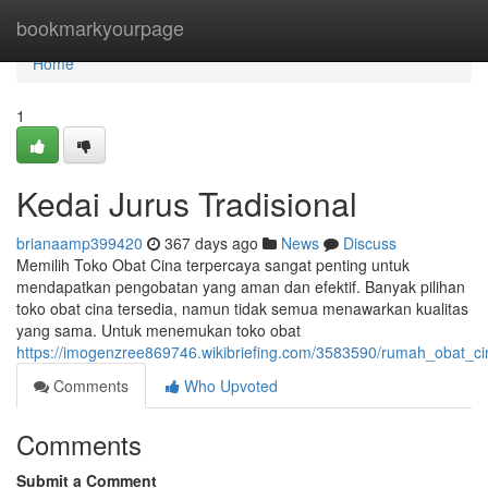
Home
bookmarkyourpage
Home
1
Kedai Jurus Tradisional
brianaamp399420
367 days ago
News
Discuss
Memilih Toko Obat Cina terpercaya sangat penting untuk
mendapatkan pengobatan yang aman dan efektif. Banyak pilihan
toko obat cina tersedia, namun tidak semua menawarkan kualitas
yang sama. Untuk menemukan toko obat
https://imogenzree869746.wikibriefing.com/3583590/rumah_obat_ci
Comments
Who Upvoted
Comments
Submit a Comment