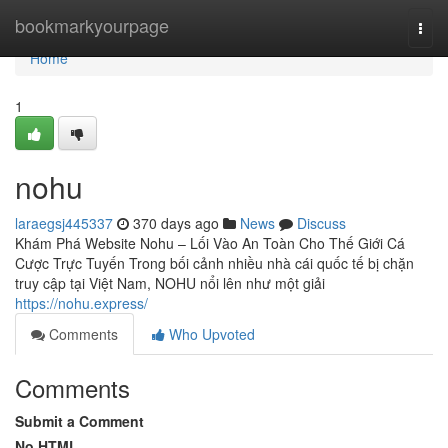
Home
bookmarkyourpage
Togg
navi
Home
1
nohu
laraegsj445337
370 days ago
News
Discuss
Khám Phá Website Nohu – Lối Vào An Toàn Cho Thế Giới Cá
Cược Trực Tuyến Trong bối cảnh nhiều nhà cái quốc tế bị chặn
truy cập tại Việt Nam, NOHU nổi lên như một giải
https://nohu.express/
Comments
Who Upvoted
Comments
Submit a Comment
No HTML