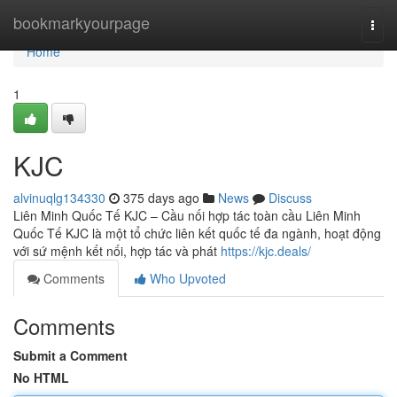
Home
bookmarkyourpage
Togg
navi
Home
1
KJC
alvinuqlg134330
375 days ago
News
Discuss
Liên Minh Quốc Tế KJC – Cầu nối hợp tác toàn cầu Liên Minh
Quốc Tế KJC là một tổ chức liên kết quốc tế đa ngành, hoạt động
với sứ mệnh kết nối, hợp tác và phát
https://kjc.deals/
Comments
Who Upvoted
Comments
Submit a Comment
No HTML