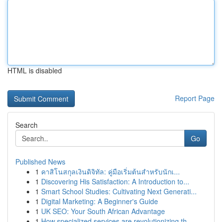
HTML is disabled
Report Page
Search
Go
Published News
1
คาสิโนสกุลเงินดิจิทัล: คู่มือเริ่มต้นสำหรับนักเ...
1
Discovering His Satisfaction: A Introduction to...
1
Smart School Studies: Cultivating Next Generati...
1
Digital Marketing: A Beginner's Guide
1
UK SEO: Your South African Advantage
1
How specialized services are revolutionizing th...