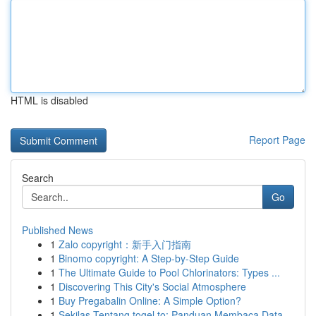
HTML is disabled
Report Page
Search
Go
Published News
1
Zalo copyright：新手入门指南
1
Binomo copyright: A Step-by-Step Guide
1
The Ultimate Guide to Pool Chlorinators: Types ...
1
Discovering This City's Social Atmosphere
1
Buy Pregabalin Online: A Simple Option?
1
Sekilas Tentang togel.to: Panduan Membaca Data ...