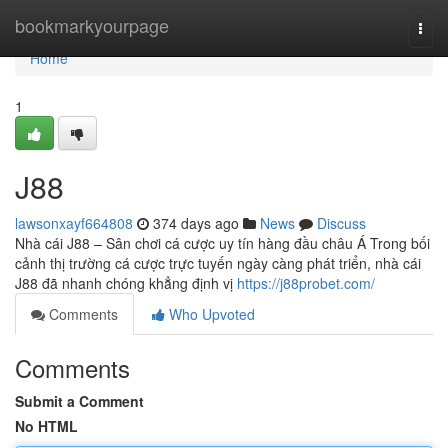
Home
bookmarkyourpage
Togg
navi
Home
1
J88
lawsonxayf664808
374 days ago
News
Discuss
Nhà cái J88 – Sân chơi cá cược uy tín hàng đầu châu Á Trong bối
cảnh thị trường cá cược trực tuyến ngày càng phát triển, nhà cái
J88 đã nhanh chóng khẳng định vị
https://j88probet.com/
Comments
Who Upvoted
Comments
Submit a Comment
No HTML