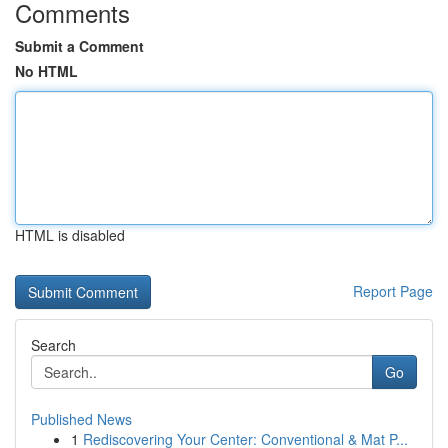
Comments
Submit a Comment
No HTML
HTML is disabled
Report Page
Search
Go
Published News
1
Rediscovering Your Center: Conventional & Mat P...