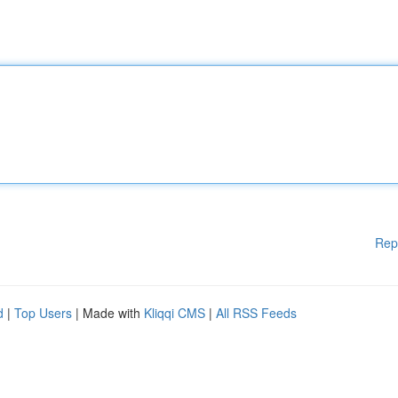
Rep
d
|
Top Users
| Made with
Kliqqi CMS
|
All RSS Feeds