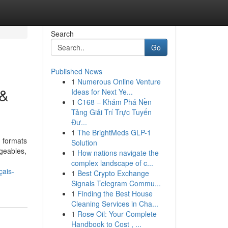
Search
Go
Published News
1
Numerous Online Venture
 &
Ideas for Next Ye...
1
C168 – Khám Phá Nền
Tảng Giải Trí Trực Tuyến
Đư...
1
The BrightMeds GLP-1
n formats
Solution
rgeables,
1
How nations navigate the
complex landscape of c...
çais-
1
Best Crypto Exchange
Signals Telegram Commu...
1
Finding the Best House
Cleaning Services in Cha...
1
Rose Oil: Your Complete
Handbook to Cost , ...