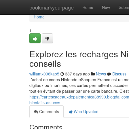
Home
bookmarkyourpage
Home
New
Subm
Home
1
Explorez les recharges N
conseils
williamx098kao5
387 days ago
News
Discuss
L’achat de codes Nintendo eShop en France est un moy
digitaux ou imprimés, ces cartes permettent d’accéder
tout en évitant de passer par une carte bancaire. C’es
https://cartescadeauxdepaiementca68990.blogdal.com
bienfaits-astuces
Comments
Who Upvoted
Comments