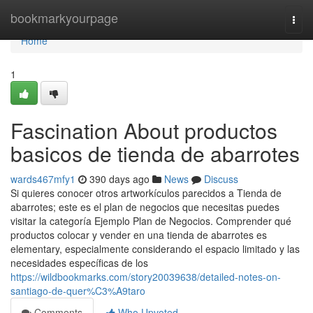
Home
bookmarkyourpage
Togg
navi
Home
1
Fascination About productos
basicos de tienda de abarrotes
wards467mfy1
390 days ago
News
Discuss
Si quieres conocer otros artworkículos parecidos a Tienda de
abarrotes; este es el plan de negocios que necesitas puedes
visitar la categoría Ejemplo Plan de Negocios. Comprender qué
productos colocar y vender en una tienda de abarrotes es
elementary, especialmente considerando el espacio limitado y las
necesidades específicas de los
https://wildbookmarks.com/story20039638/detailed-notes-on-
santiago-de-quer%C3%A9taro
Comments
Who Upvoted