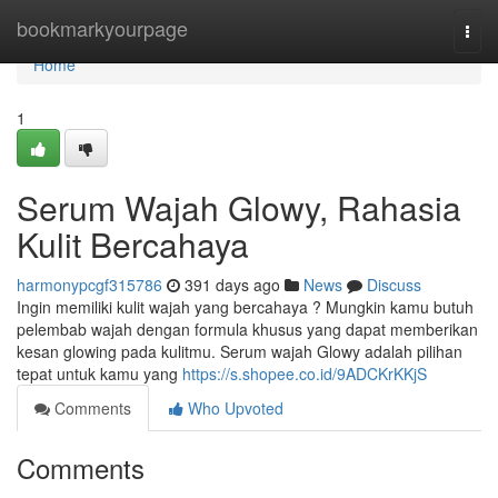
Home
bookmarkyourpage
Togg
navi
Home
1
Serum Wajah Glowy, Rahasia
Kulit Bercahaya
harmonypcgf315786
391 days ago
News
Discuss
Ingin memiliki kulit wajah yang bercahaya ? Mungkin kamu butuh
pelembab wajah dengan formula khusus yang dapat memberikan
kesan glowing pada kulitmu. Serum wajah Glowy adalah pilihan
tepat untuk kamu yang
https://s.shopee.co.id/9ADCKrKKjS
Comments
Who Upvoted
Comments