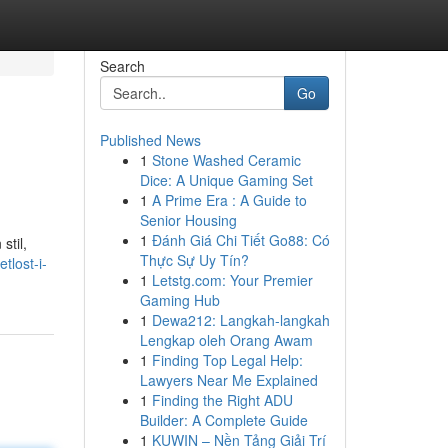
Search
Go
Published News
1
Stone Washed Ceramic
Dice: A Unique Gaming Set
1
A Prime Era : A Guide to
Senior Housing
1
Đánh Giá Chi Tiết Go88: Có
stil,
Thực Sự Uy Tín?
tlost-i-
1
Letstg.com: Your Premier
Gaming Hub
1
Dewa212: Langkah-langkah
Lengkap oleh Orang Awam
1
Finding Top Legal Help:
Lawyers Near Me Explained
1
Finding the Right ADU
Builder: A Complete Guide
1
KUWIN – Nền Tảng Giải Trí