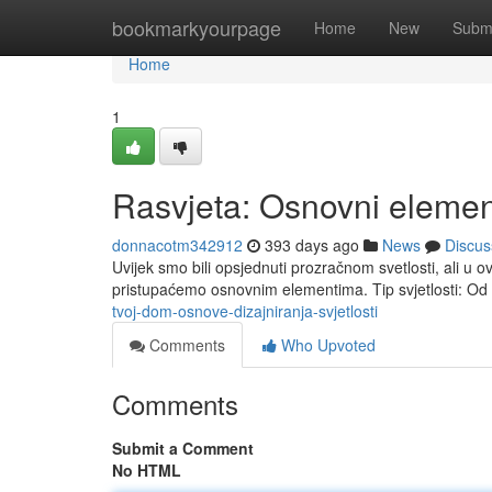
Home
bookmarkyourpage
Home
New
Subm
Home
1
Rasvjeta: Osnovni element
donnacotm342912
393 days ago
News
Discus
Uvijek smo bili opsjednuti prozračnom svetlosti, ali u o
pristupaćemo osnovnim elementima. Tip svjetlosti: Od 
tvoj-dom-osnove-dizajniranja-svjetlosti
Comments
Who Upvoted
Comments
Submit a Comment
No HTML