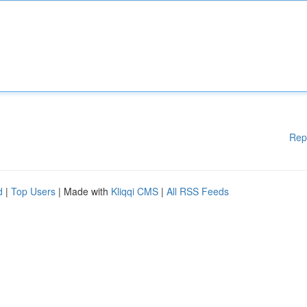
Rep
d
|
Top Users
| Made with
Kliqqi CMS
|
All RSS Feeds