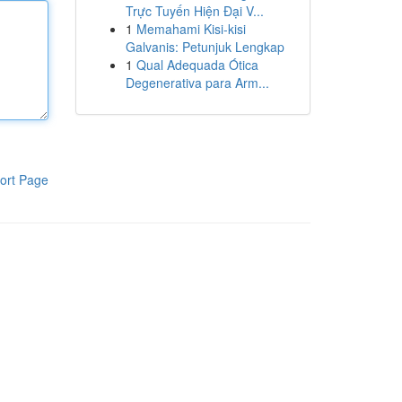
Trực Tuyến Hiện Đại V...
1
Memahami Kisi-kisi
Galvanis: Petunjuk Lengkap
1
Qual Adequada Ótica
Degenerativa para Arm...
ort Page