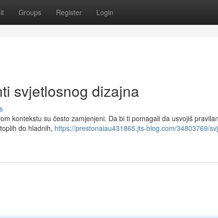
it
Groups
Register
Login
i svjetlosnog dizajna
s
vom kontekstu su često zamjenjeni. Da bi ti pomagali da usvojiš pravilan 
toplih do hladnih,
https://prestonaiau431865.jts-blog.com/34803769/svje