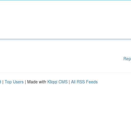
Rep
d
|
Top Users
| Made with
Kliqqi CMS
|
All RSS Feeds