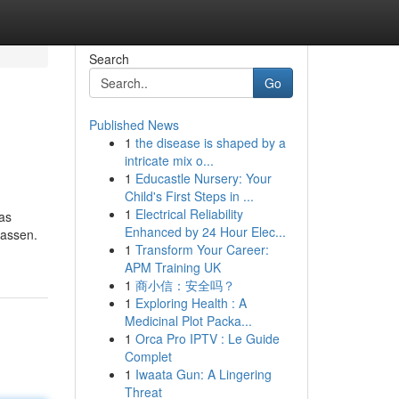
Search
Go
Published News
1
the disease is shaped by a
intricate mix o...
1
Educastle Nursery: Your
Child's First Steps in ...
1
Electrical Reliability
pas
Enhanced by 24 Hour Elec...
lassen.
1
Transform Your Career:
APM Training UK
1
商小信：安全吗？
1
Exploring Health : A
Medicinal Plot Packa...
1
Orca Pro IPTV : Le Guide
Complet
1
Iwaata Gun: A Lingering
Threat