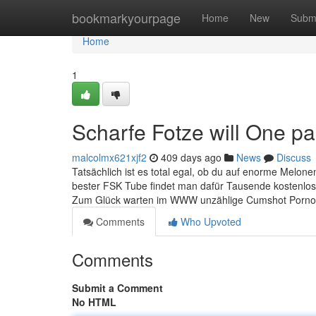
Home
bookmarkyourpage
Home
New
Subm
Home
1
Scharfe Fotze will One pa
malcolmx621xjf2
409 days ago
News
Discuss
Tatsächlich ist es total egal, ob du auf enorme Melone
bester FSK Tube findet man dafür Tausende kostenlos
Zum Glück warten im WWW unzählige Cumshot Porno C
Comments
Who Upvoted
Comments
Submit a Comment
No HTML