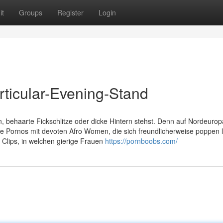
it
Groups
Register
Login
rticular-Evening-Stand
n, behaarte Fickschlitze oder dicke Hintern stehst. Denn auf Nordeuro
e Pornos mit devoten Afro Women, die sich freundlicherweise poppen 
lips, in welchen gierige Frauen
https://pornboobs.com/