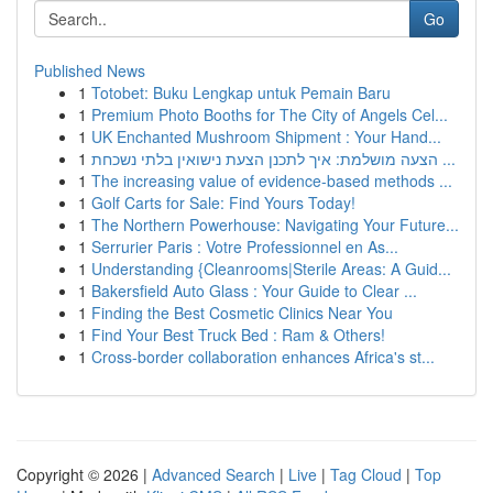
Go
Published News
1
Totobet: Buku Lengkap untuk Pemain Baru
1
Premium Photo Booths for The City of Angels Cel...
1
UK Enchanted Mushroom Shipment : Your Hand...
1
הצעה מושלמת: איך לתכנן הצעת נישואין בלתי נשכחת ...
1
The increasing value of evidence-based methods ...
1
Golf Carts for Sale: Find Yours Today!
1
The Northern Powerhouse: Navigating Your Future...
1
Serrurier Paris : Votre Professionnel en As...
1
Understanding {Cleanrooms|Sterile Areas: A Guid...
1
Bakersfield Auto Glass : Your Guide to Clear ...
1
Finding the Best Cosmetic Clinics Near You
1
Find Your Best Truck Bed : Ram & Others!
1
Cross-border collaboration enhances Africa's st...
Copyright © 2026 |
Advanced Search
|
Live
|
Tag Cloud
|
Top