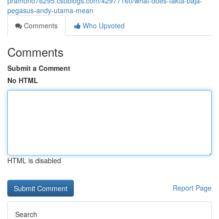
pramono76295.csublogs.com/42977160/what-does-fakta-baja-
pegasus-andy-utama-mean
Comments
Who Upvoted
Comments
Submit a Comment
No HTML
HTML is disabled
Report Page
Search