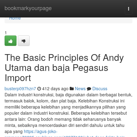
Home
bookmarkyourpage
Togg
navi
Home
1
The Basic Principles Of Andy
Utama dan baja Pegasus
Import
busterp097hzn7
412 days ago
News
Discuss
Dalam industri konstruksi, baja digunakan dalam berbagai bentuk,
termasuk balok, kolom, dan plat baja. Kelebihan Konstruksi ini
memiliki beberapa kelebihan yang menjadikannya pilihan yang
populer dalam industri konstruksi. Beberapa kelebihan tersebut
antara lain: Orang bodoh memang tidak seharusnya banyak
minta, sebaiknya mencerdaskan diri sendiri dahulu untuk tahu
apa yang
https://agus-joko-