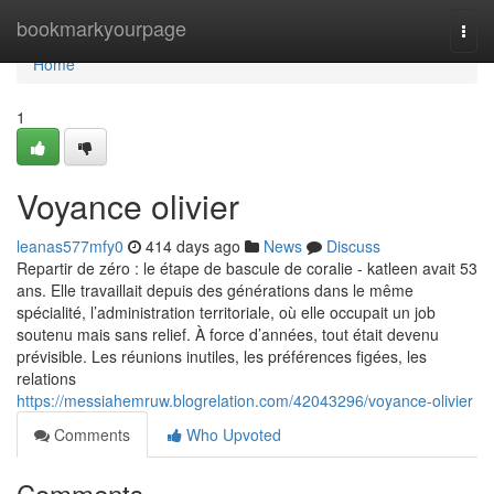
Home
bookmarkyourpage
Togg
navi
Home
1
Voyance olivier
leanas577mfy0
414 days ago
News
Discuss
Repartir de zéro : le étape de bascule de coralie - katleen avait 53
ans. Elle travaillait depuis des générations dans le même
spécialité, l’administration territoriale, où elle occupait un job
soutenu mais sans relief. À force d’années, tout était devenu
prévisible. Les réunions inutiles, les préférences figées, les
relations
https://messiahemruw.blogrelation.com/42043296/voyance-olivier
Comments
Who Upvoted
Comments