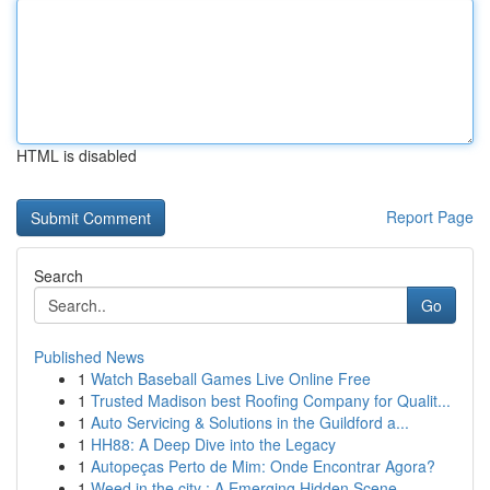
HTML is disabled
Report Page
Search
Go
Published News
1
Watch Baseball Games Live Online Free
1
Trusted Madison best Roofing Company for Qualit...
1
Auto Servicing & Solutions in the Guildford a...
1
HH88: A Deep Dive into the Legacy
1
Autopeças Perto de Mim: Onde Encontrar Agora?
1
Weed in the city : A Emerging Hidden Scene