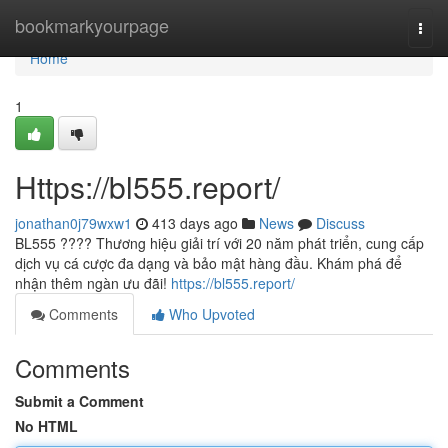
Home
bookmarkyourpage
Togg
navi
Home
1
Https://bl555.report/
jonathan0j79wxw1
413 days ago
News
Discuss
BL555 ???? Thương hiệu giải trí với 20 năm phát triển, cung cấp
dịch vụ cá cược đa dạng và bảo mật hàng đầu. Khám phá để
nhận thêm ngàn ưu đãi!
https://bl555.report/
Comments
Who Upvoted
Comments
Submit a Comment
No HTML