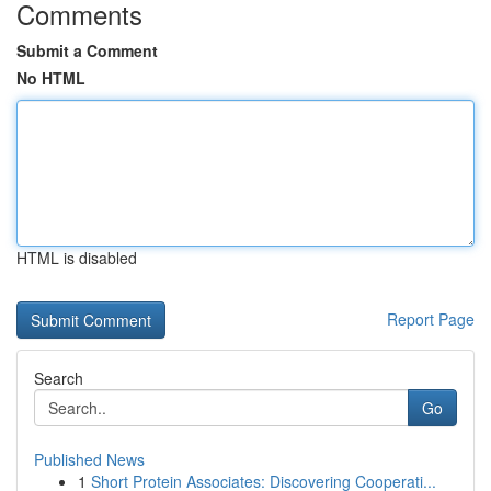
Comments
Submit a Comment
No HTML
HTML is disabled
Report Page
Search
Go
Published News
1
Short Protein Associates: Discovering Cooperati...