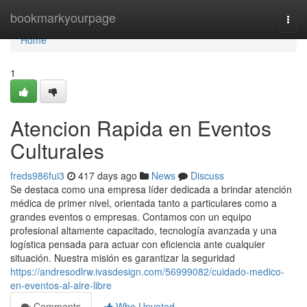
Home
bookmarkyourpage
Togg
navi
Home
1
Atencion Rapida en Eventos
Culturales
freds986fui3
417 days ago
News
Discuss
Se destaca como una empresa líder dedicada a brindar atención
médica de primer nivel, orientada tanto a particulares como a
grandes eventos o empresas. Contamos con un equipo
profesional altamente capacitado, tecnología avanzada y una
logística pensada para actuar con eficiencia ante cualquier
situación. Nuestra misión es garantizar la seguridad
https://andresodlrw.ivasdesign.com/56999082/cuidado-medico-
en-eventos-al-aire-libre
Comments
Who Upvoted