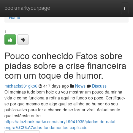
Home
bookmarkyourpage
Togg
navi
Home
1
Pouco conhecido Fatos sobre
piadas sobre a crise financeira
com um toque de humor.
michaels331gkp6
417 days ago
News
Discuss
Oi meninas tudo bom hoje eu vou mostrar um pouco da minha
vida e como funciona a rotina aqui no fundo do poço. Certifique-
se por que mesmo que algo qual se alinhe ao humor do seu
público-alvo para ter a chance do se tornar viral! Actualmente
qual estãeste entre
https://atozbookmarkc.com/story19941935/piadas-de-natal-
engra%C3%A7adas-fundamentos-explicado