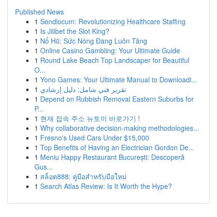
Published News
1
Sendlocum: Revolutionizing Healthcare Staffing
1
Is Jilibet the Slot King?
1
Nổ Hũ: Sức Nóng Đang Luôn Tăng
1
Online Casino Gambling: Your Ultimate Guide
1
Round Lake Beach Top Landscaper for Beautiful
O...
1
Yono Games: Your Ultimate Manual to Downloadi...
1
تقرير فني شامل: دليل إرشادي
1
Depend on Rubbish Removal Eastern Suburbs for
P...
1
현재 접속 주소 뉴토끼 바로가기 !
1
Why collaborative decision-making methodologies...
1
Fresno's Used Cars Under $15,000
1
Top Benefits of Having an Electrician Gordon De...
1
Meniu Happy Restaurant București: Descoperă
Gus...
1
สล็อต888: คู่มือสำหรับมือใหม่
1
Search Atlas Review: Is It Worth the Hype?