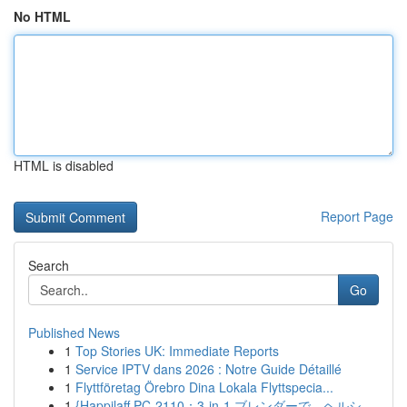
No HTML
HTML is disabled
Report Page
Search
Go
Published News
1
Top Stories UK: Immediate Reports
1
Service IPTV dans 2026 : Notre Guide Détaillé
1
Flyttföretag Örebro Dina Lokala Flyttspecia...
1
{Happilaff PC-2110：3-in-1 ブレンダーで、ヘルシ...