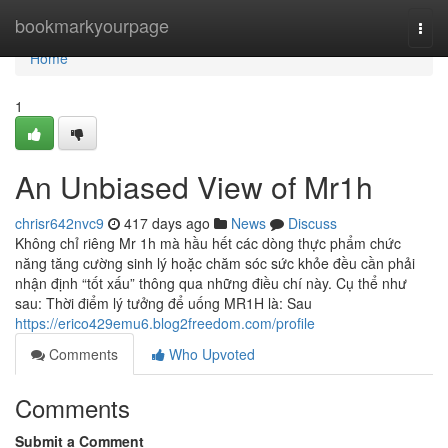
Home
bookmarkyourpage
Togg
navi
Home
1
An Unbiased View of Mr1h
chrisr642nvc9
417 days ago
News
Discuss
Không chỉ riêng Mr 1h mà hầu hết các dòng thực phẩm chức
năng tăng cường sinh lý hoặc chăm sóc sức khỏe đều cần phải
nhận định “tốt xấu” thông qua những điều chí này. Cụ thể như
sau: Thời điểm lý tưởng để uống MR1H là: Sau
https://erico429emu6.blog2freedom.com/profile
Comments
Who Upvoted
Comments
Submit a Comment