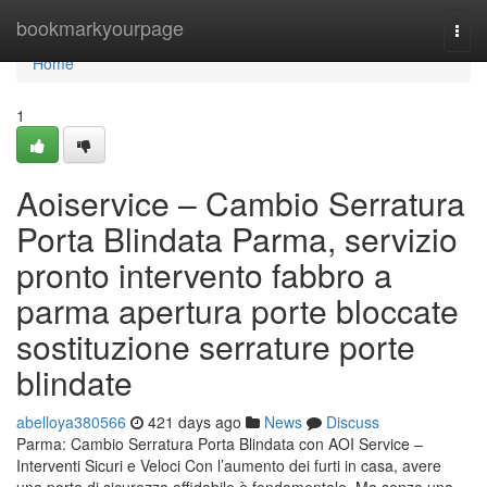
Home
bookmarkyourpage
Togg
navi
Home
1
Aoiservice – Cambio Serratura
Porta Blindata Parma, servizio
pronto intervento fabbro a
parma apertura porte bloccate
sostituzione serrature porte
blindate
abelloya380566
421 days ago
News
Discuss
Parma: Cambio Serratura Porta Blindata con AOI Service –
Interventi Sicuri e Veloci Con l’aumento dei furti in casa, avere