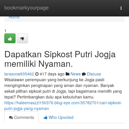
Home
bookmarkyourpage
Togg
navi
Home
1
Dapatkan Sipkost Putri Jogja
memiliki Nyaman.
larasvcw935462
417 days ago
News
Discuss
Wisatawan perempuan yang berkunjung ke Jogja pasti
menginginkan penginapan yang aman dan nyaman. Banyak
sekali pilihan sipkost putri di Jogja, tapi bagaimana memilih yang
tepat? Pertimbangkan dulu apa kebutuhan kamu.
https://haleemaszzl150376.blog-eye.com/35782701/cari-sipkost-
putri-jogja-yang-nyaman
Comments
Who Upvoted