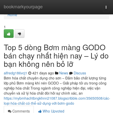
Home
bookmarkyourpage
Togg
navi
Home
1
Top 5 dòng Bơm màng GODO
bán chạy nhất hiện nay – Lý do
bạn không nên bỏ lỡ
alfredg186vcj1
421 days ago
News
Discuss
Bơm hóa chất chuyên dụng cho sơn – Đảm bảo chất lượng từng
lớp phủ Bơm màng khí nén GODO – Giải pháp tối ưu trong công
nghiệp hóa chất Trong ngành công nghiệp hiện đại, việc vận
chuyển và xử lý hóa chất đòi hỏi sự chính xác, an
https://mybmhachtbngkhnn21087.blogscribble.com/35650508/các-
loại-hóa-chất-có-thể-sử-dụng-với-bơm-godo
Comments
Who Upvoted