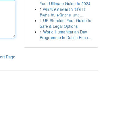
Your Ultimate Guide to 2024
1
win789 ติดต่อเรา วิธีการ
ติดต่อ กับ พนักงาน และ...
1
UK Steroids: Your Guide to
Safe & Legal Options
1
World Humanitarian Day
Programme in Dublin Focu...
ort Page