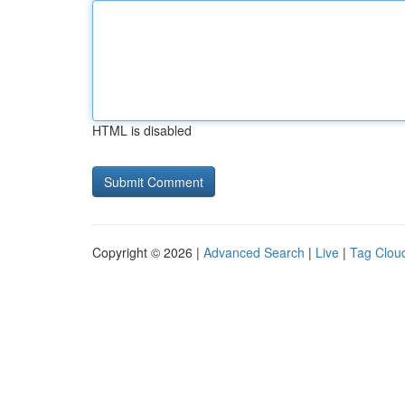
HTML is disabled
Copyright © 2026 |
Advanced Search
|
Live
|
Tag Clou