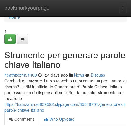
Home
bookmarkyourpage
Togg
navi
Home
1
Strumento per generare parole
chiave Italiano
heathzozr431409
424 days ago
News
Discuss
Cerchi di ottimizzare il tuo sito web o i tuoi contenuti per i motori di
ricerca? Un/Il/Un efficiente Generatore di Parole Chiave Italiano
può essere un (indispensabile/utile/fondamentale) strumento per
trovare le
https://hamzahzrso859592.slypage.com/35548701/generatore-di-
parole-chiave-italiano
Comments
Who Upvoted