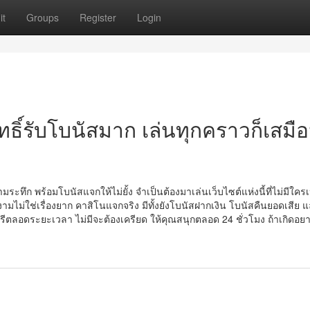
it
Groups
Register
Login
ทธิ์รับโบนัสมาก เล่นทุกคราวก็เสมื
ะทึก พร้อมโบนัสแจกให้ไม่ยั้ง จำเป็นต้องมาเล่นเว็บไซต์แห่งนี้ที่ไม่มีใคร
ามไม่ใช่เรื่องยาก คาสิโนแจกจริง มีทั้งยังโบนัสฝากเงิน โบนัสคืนยอดเสีย 
ฟรีตลอดระยะเวลา ไม่มีจะต้องเครียด ให้คุณสนุกตลอด 24 ชั่วโมง ถ้าเกิดอยา