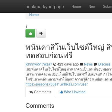
Home
bookmarkyourpage
Home
New
Subm
Home
1
พนันคาสิโนเว็บไซต์ใหญ่ สิ
ทดสอบก่อนฟรี
johnnyo517wza7
423 days ago
News
Discuss
เดิมพันคาสิโนเว็บไซต์ใหญ่ ถ้าหากคุณเป็นคนที่ชอบพอความร
เพราะว่าแค่ลงทะเบียนใหม่ก็รับโบนัสฟรีไปเลยทันที กำไรง
โมชั่นต่างๆล้นหลามที่ทำให้คุณมีความรู้สึกว่าเหมือนเล่น
https://joseonz730eil1.wikikali.com/user
Comments
Who Upvoted
Comments