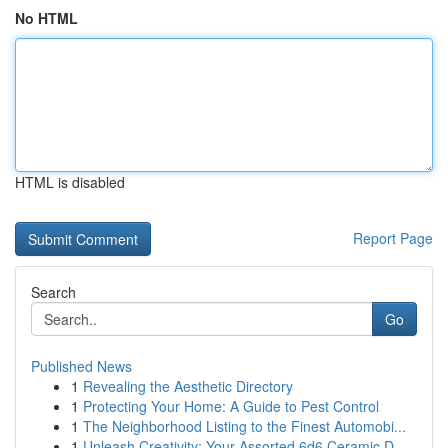
No HTML
HTML is disabled
Report Page
Search
Go
Published News
1
Revealing the Aesthetic Directory
1
Protecting Your Home: A Guide to Pest Control
1
The Neighborhood Listing to the Finest Automobi...
1
Unleash Creativity: Your Assorted 6d6 Ceramic D...