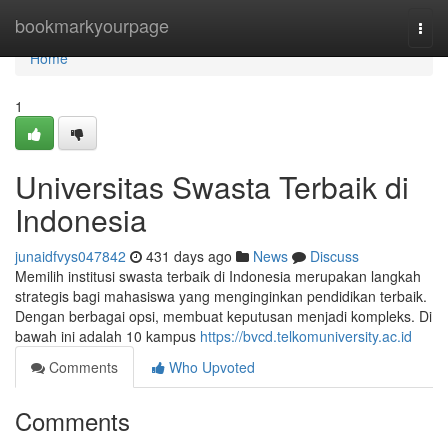
Home
bookmarkyourpage
Togg
navi
Home
1
Universitas Swasta Terbaik di
Indonesia
junaidfvys047842
431 days ago
News
Discuss
Memilih institusi swasta terbaik di Indonesia merupakan langkah
strategis bagi mahasiswa yang menginginkan pendidikan terbaik.
Dengan berbagai opsi, membuat keputusan menjadi kompleks. Di
bawah ini adalah 10 kampus
https://bvcd.telkomuniversity.ac.id
Comments
Who Upvoted
Comments