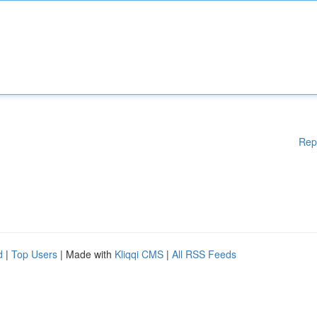
Rep
d
|
Top Users
| Made with
Kliqqi CMS
|
All RSS Feeds