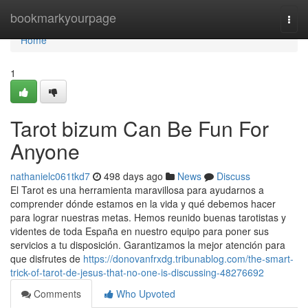
Home
bookmarkyourpage
Togg
navi
Home
1
Tarot bizum Can Be Fun For
Anyone
nathanielc061tkd7
498 days ago
News
Discuss
El Tarot es una herramienta maravillosa para ayudarnos a
comprender dónde estamos en la vida y qué debemos hacer
para lograr nuestras metas. Hemos reunido buenas tarotistas y
videntes de toda España en nuestro equipo para poner sus
servicios a tu disposición. Garantizamos la mejor atención para
que disfrutes de
https://donovanfrxdg.tribunablog.com/the-smart-
trick-of-tarot-de-jesus-that-no-one-is-discussing-48276692
Comments
Who Upvoted