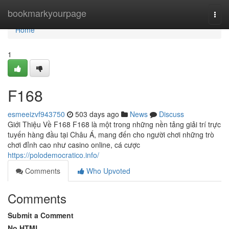
Home
bookmarkyourpage
Togg
navi
Home
1
F168
esmeeizvf943750
503 days ago
News
Discuss
Giới Thiệu Về F168 F168 là một trong những nền tảng giải trí trực
tuyến hàng đầu tại Châu Á, mang đến cho người chơi những trò
chơi đỉnh cao như casino online, cá cược
https://polodemocratico.info/
Comments
Who Upvoted
Comments
Submit a Comment
No HTML