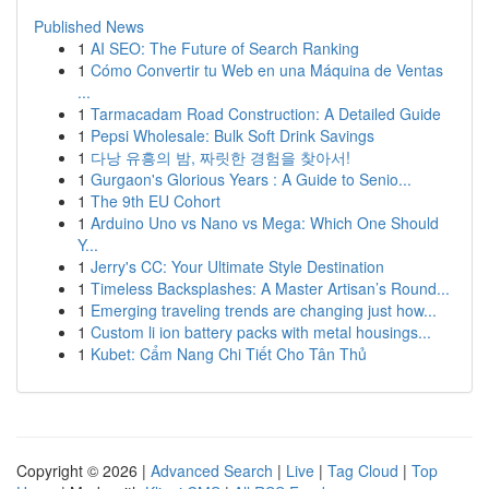
Published News
1
AI SEO: The Future of Search Ranking
1
Cómo Convertir tu Web en una Máquina de Ventas
...
1
Tarmacadam Road Construction: A Detailed Guide
1
Pepsi Wholesale: Bulk Soft Drink Savings
1
다낭 유흥의 밤, 짜릿한 경험을 찾아서!
1
Gurgaon's Glorious Years : A Guide to Senio...
1
The 9th EU Cohort
1
Arduino Uno vs Nano vs Mega: Which One Should
Y...
1
Jerry's CC: Your Ultimate Style Destination
1
Timeless Backsplashes: A Master Artisan’s Round...
1
Emerging traveling trends are changing just how...
1
Custom li ion battery packs with metal housings...
1
Kubet: Cẩm Nang Chi Tiết Cho Tân Thủ
Copyright © 2026 |
Advanced Search
|
Live
|
Tag Cloud
|
Top